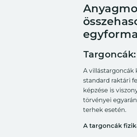
Anyagmo
összehas
egyform
Targoncák:
A villástargoncák
standard raktári f
képzése is viszony
törvényei egyarán
terhek esetén.
A targoncák fizika