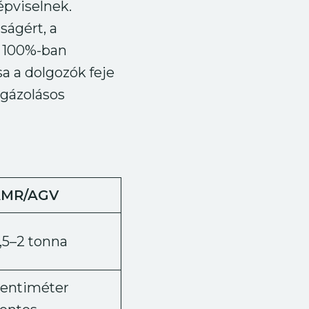
épviselnek.
ságért, a
t 100%-ban
a a dolgozók feje
 gázolásos
AMR/AGV
,5–2 tonna
entiméter