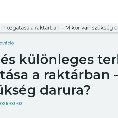
nováció
és különleges te
ása a raktárban 
ükség darura?
egjelent:
026-03-03