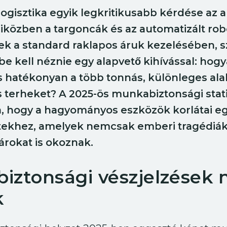
ogisztika egyik legkritikusabb kérdése az
Miközben a targoncák és az automatizált ro
ek a standard raklapos áruk kezelésében, 
be kell néznie egy alapvető kihívással: ho
 hatékonyan a több tonnás, különleges ala
 terheket? A 2025-ös munkabiztonsági stati
ra, hogy a hagyományos eszközök korlátai e
tekhez, amelyek nemcsak emberi tragédiá
árokat is okoznak.
iztonsági vészjelzések
k