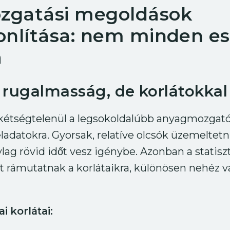
zgatási megoldások
onlítása: nem minden e
a
 rugalmasság, de korlátokkal
 kétségtelenül a legsokoldalúbb anyagmozgat
eladatokra. Gyorsak, relatíve olcsók üzemeltetni
lag rövid időt vesz igénybe. Azonban a statiszt
t rámutatnak a korlátaikra, különösen nehéz v
i korlátai: