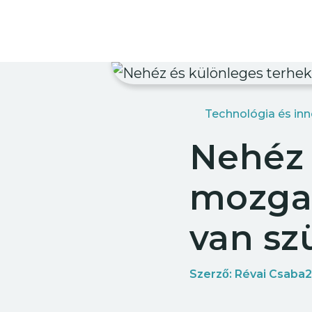
Kiemelt navigáció
Kezdőlap
Technológia és in
Nehéz 
mozgat
van sz
M
Szerző:
Révai Csaba
2