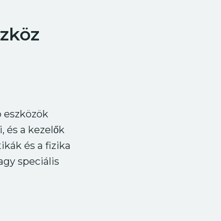
szköz
ó eszközök
, és a kezelők
ikák és a fizika
agy speciális