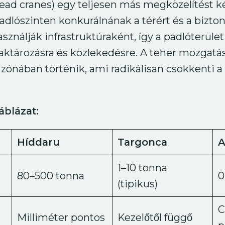
ead cranes) egy teljesen más megközelítést k
adlószinten konkurálnának a térért és a bizton
sználják infrastruktúraként, így a padlóterüle
ktározásra és közlekedésre. A teher mozgatás
tt zónában történik, ami radikálisan csökkenti a
áblázat:
Híddaru
Targonca
1–10 tonna
80–500 tonna
0
(tipikus)
C
Milliméter pontos
Kezelőtől függő