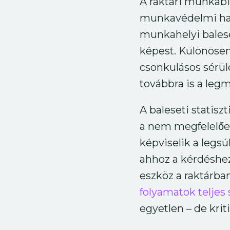
A raktári munkabi
munkavédelmi ható
munkahelyi balese
képest. Különösen 
csonkulásos sérülé
továbbra is a leg
A baleseti statis
a nem megfelelően
képviselik a legsú
ahhoz a kérdéshez
eszköz a raktárba
folyamatok teljes
egyetlen – de kri