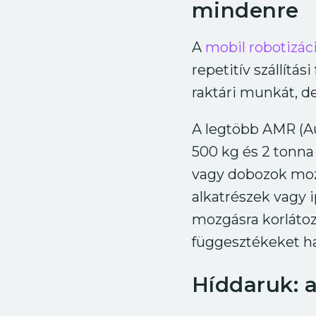
mindenre
A
mobil robotizác
repetitív szállítá
raktári munkát, de
A legtöbb AMR (A
500 kg és 2 tonna 
vagy dobozok moz
alkatrészek vagy 
mozgásra korláto
függesztékeket ha
Híddaruk: 