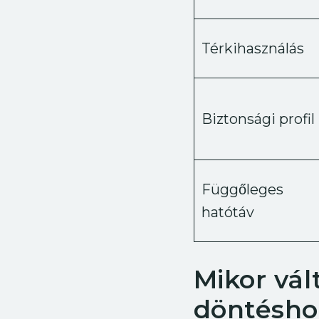
Térkihasználás
Biztonsági profil
Függőleges
hatótáv
Mikor vál
döntésho