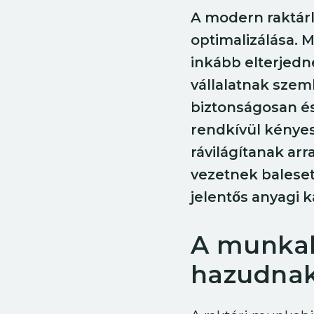
A modern raktárl
optimalizálása. 
inkább elterjedn
vállalatnak szem
biztonságosan és
rendkívül kényes
rávilágítanak ar
vezetnek balese
jelentős anyagi k
A munkab
hazudna