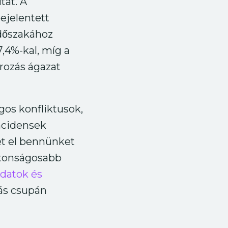
tat. A
ejelentett
időszakához
7,4%-kal, míg a
ározás ágazat
gos konfliktusok,
ncidensek
zet el bennünket
ztonságosabb
adatok és
tás csupán