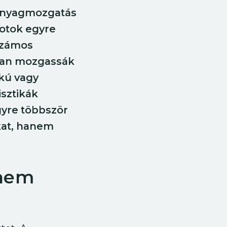
 anyagmozgatás
botok egyre
számos
gyan mozgassák
kú vagy
sztikák
gyre többször
kat, hanem
 nem