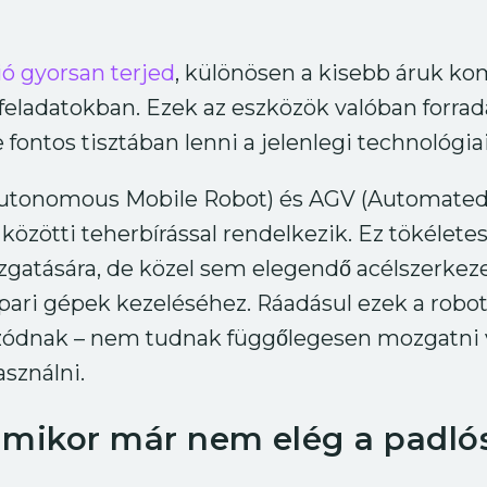
ió gyorsan terjed
, különösen a kisebb áruk ko
si feladatokban. Ezek az eszközök valóban forra
 fontos tisztában lenni a jelenlegi technológiai
utonomous Mobile Robot) és AGV (Automated
közötti teherbírással rendelkezik. Ez tökélete
gatására, de közel sem elegendő acélszerkeze
ipari gépek kezeléséhez. Ráadásul ezek a robot
zódnak – nem tudnak függőlegesen mozgatni v
sználni.
amikor már nem elég a padló