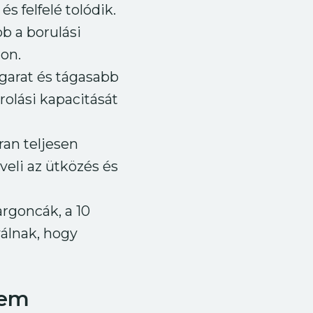
s felfelé tolódik.
b a borulási
on.
ugarat és tágasabb
rolási kapacitását
an teljesen
veli az ütközés és
rgoncák, a 10
válnak, hogy
nem