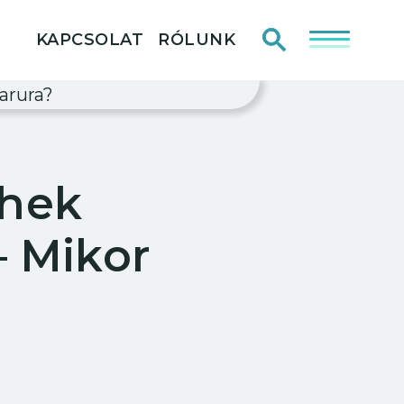
Keresés
KAPCSOLAT
RÓLUNK
KEZDŐLAP
TÁJÉKOZTATÓK ÉS SZABÁLYZATOK
rhek
IMPRESSZUM
– Mikor
KAPCSOLAT
RÓLUNK