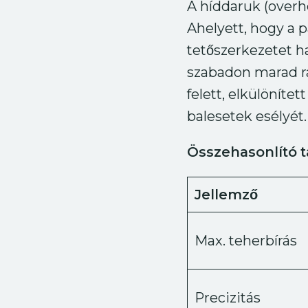
A híddaruk (overh
Ahelyett, hogy a p
tetőszerkezetet ha
szabadon marad ra
felett, elkülöníte
balesetek esélyét.
Összehasonlító t
Jellemző
Max. teherbírás
Precizitás