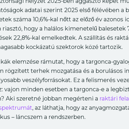
ztonsági helyzet 2025-ben aggasztó képet mu
ságok adatai szerint 2025 első félévében a b
tek száma 10,6%-kal nőtt az előző év azonos 
riasztó, hogy a halálos kimenetelű balesetek 
sek 22,8%-kal emelkedtek. A szállítás és rakt
magasabb kockázatú szektorok közé tartozik.
ztikák elemzése rámutat, hogy a targonca-gyalo
 rögzített terhek mozgatása és a borulásos i
lyosabb veszélyforrásokat. Ez a felismerés ve
: vajon minden esetben a targonca-e a legbi
n? Aki szeretné jobban megérteni a
raktári fel
 spektrumát
, az láthatja, hogy az anyagmozga
tikus – láncszem a rendszerben.