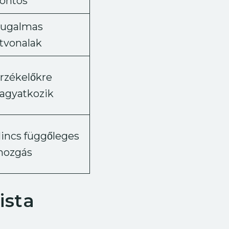
ontos
ugalmas
tvonalak
rzékelőkre
agyatkozik
incs függőleges
ozgás
ista