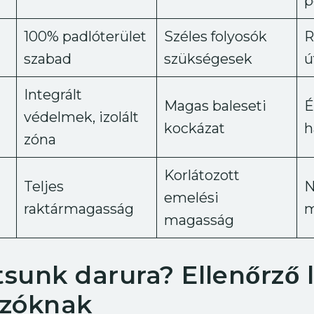
p
100% padlóterület
Széles folyosók
R
szabad
szükségesek
ú
Integrált
Magas baleseti
É
védelmek, izolált
kockázat
h
zóna
Korlátozott
Teljes
N
emelési
raktármagasság
m
magasság
tsunk darura? Ellenőrző l
zóknak