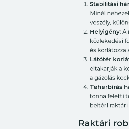
Stabilitási 
Minél nehezeb
veszély, külö
Helyigény:
A 
közlekedési fo
és korlátozza
Látótér korl
eltakarják a k
a gázolás kock
Teherbírás h
tonna feletti
beltéri raktá
Raktári ro