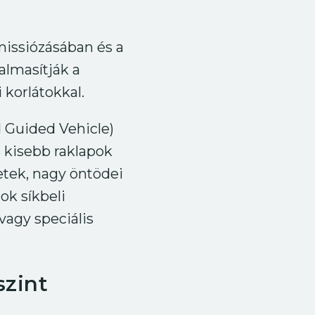
missiózásában és a
dalmasítják a
 korlátokkal.
 Guided Vehicle)
s kisebb raklapok
tek, nagy öntödei
ok síkbeli
agy speciális
szint