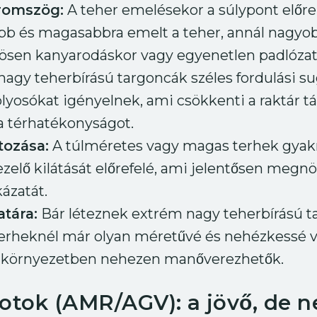
háromszög:
A teher emelésekor a súlypont előre é
b és magasabbra emelt a teher, annál nagyob
nösen kanyarodáskor vagy egyenetlen padlózat
nagy teherbírású targoncák széles fordulási s
lyosókat igényelnek, ami csökkenti a raktár tá
 a térhatékonyságot.
átozása:
A túlméretes vagy magas terhek gyakr
ezelő kilátását előrefelé, ami jelentősen megnö
ázatát.
atára:
Bár léteznek extrém nagy teherbírású ta
 terheknél már olyan méretűvé és nehézkessé 
ri környezetben nehezen manőverezhetők.
botok (AMR/AGV): a jövő, de 