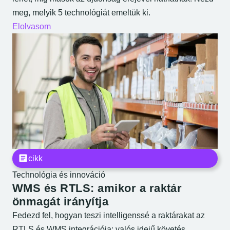
meg, melyik 5 technológiát emeltük ki.
Elolvasom
cikk
Technológia és innováció
WMS és RTLS: amikor a raktár
önmagát irányítja
Fedezd fel, hogyan teszi intelligenssé a raktárakat az
RTLS és WMS integrációja: valós idejű követés,