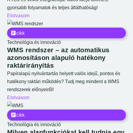
gyorsabb folyamatok és teljes átláthatóság!
Elolvasom
cikk
Technológia és innováció
WMS rendszer – az automatikus
azonosításon alapuló hatékony
raktárirányítás
Papíralapú nyilvántartás helyett valós idejű, pontos és
hatékony raktári működés? Tudj meg mindent a WMS
rendszerek előnyeiről!
Elolvasom
cikk
Technológia és innováció
Milyen alapfunkciókat kell tudnia egy