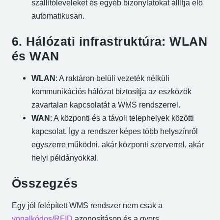
szállítóleveleket és egyéb bizonylatokat állítja elő
automatikusan.
6. Hálózati infrastruktúra: WLAN
és WAN
WLAN
: A raktáron belüli vezeték nélküli
kommunikációs hálózat biztosítja az eszközök
zavartalan kapcsolatát a WMS rendszerrel.
WAN
: A központi és a távoli telephelyek közötti
kapcsolat. Így a rendszer képes több helyszínről
egyszerre működni, akár központi szerverrel, akár
helyi példányokkal.
Összegzés
Egy jól felépített WMS rendszer nem csak a
vonalkódos/RFID
azonosításon és a gyors