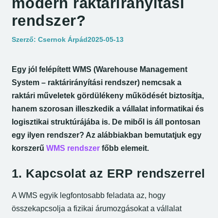
modern raktárirányítási
rendszer?
Megjelent:
Szerző:
Csernok Árpád
2025-05-13
Egy jól felépített WMS (Warehouse Management
System – raktárirányítási rendszer) nemcsak a
raktári műveletek gördülékeny működését biztosítja,
hanem szorosan illeszkedik a vállalat informatikai és
logisztikai struktúrájába is. De miből is áll pontosan
egy ilyen rendszer? Az alábbiakban bemutatjuk egy
korszerű
WMS rendszer
főbb elemeit.
1. Kapcsolat az ERP rendszerrel
A WMS egyik legfontosabb feladata az, hogy
összekapcsolja a fizikai árumozgásokat a vállalat