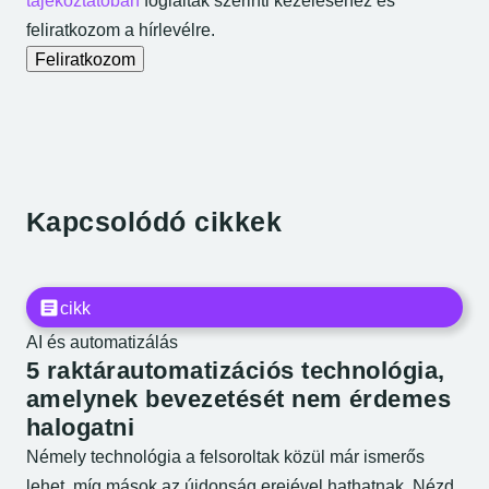
tájékoztatóban
foglaltak szerinti kezeléséhez és
feliratkozom a hírlevélre.
Feliratkozom
Kapcsolódó cikkek
cikk
AI és automatizálás
5 raktárautomatizációs technológia,
amelynek bevezetését nem érdemes
halogatni
Némely technológia a felsoroltak közül már ismerős
lehet, míg mások az újdonság erejével hathatnak. Nézd