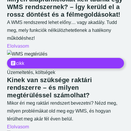
WMS rendszernek? – Így kerüld el a
rossz döntést és a félmegoldásokat!
A WMS rendszered lehet előny… vagy akadály. Tudd
meg, mely funkciók nélkülözhetetlenek a hatékony
működéshez!
Elolvasom
cikk
Üzemeltetés, költségek
Kinek van szüksége raktári
rendszerre – és milyen
megtérüléssel számolhat?
Mikor éri meg raktári rendszert bevezetni? Nézd meg,
milyen problémákat old meg egy WMS, és hogyan
térülhet meg akár fél éven belül.
Elolvasom