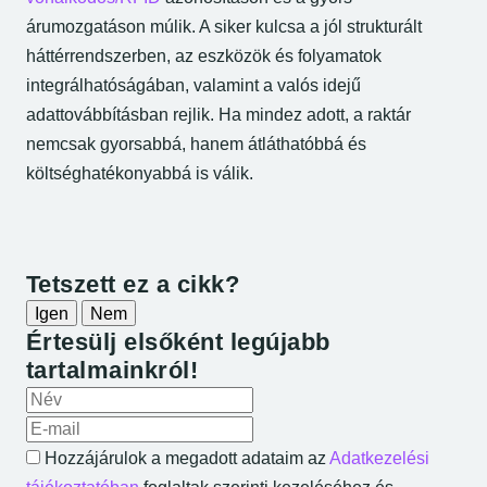
árumozgatáson múlik. A siker kulcsa a jól strukturált
háttérrendszerben, az eszközök és folyamatok
integrálhatóságában, valamint a valós idejű
adattovábbításban rejlik. Ha mindez adott, a raktár
nemcsak gyorsabbá, hanem átláthatóbbá és
költséghatékonyabbá is válik.
Cikk interaktív űrlapjai
Tetszett ez a cikk?
Igen
Nem
Értesülj elsőként legújabb
tartalmainkról!
A neved
Az e-mail címed
Hozzájárulok a megadott adataim az
Adatkezelési