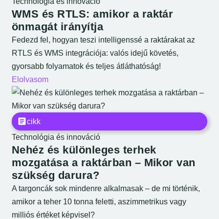
Technológia és innováció
WMS és RTLS: amikor a raktár
önmagát irányítja
Fedezd fel, hogyan teszi intelligenssé a raktárakat az
RTLS és WMS integrációja: valós idejű követés,
gyorsabb folyamatok és teljes átláthatóság!
Elolvasom
cikk
Technológia és innováció
Nehéz és különleges terhek
mozgatása a raktárban – Mikor van
szükség darura?
A targoncák sok mindenre alkalmasak – de mi történik,
amikor a teher 10 tonna feletti, aszimmetrikus vagy
milliós értéket képvisel?