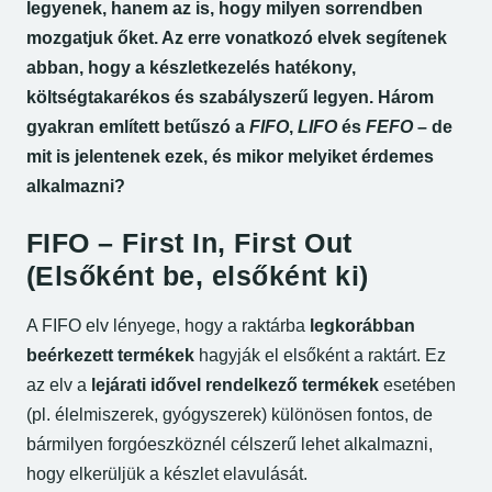
legyenek, hanem az is, hogy milyen sorrendben
mozgatjuk őket. Az erre vonatkozó elvek segítenek
abban, hogy a készletkezelés hatékony,
költségtakarékos és szabályszerű legyen. Három
gyakran említett betűszó a
FIFO
,
LIFO
és
FEFO
– de
mit is jelentenek ezek, és mikor melyiket érdemes
alkalmazni?
F
IFO – First In, First Out
(Elsőként be, elsőként ki)
A FIFO elv lényege, hogy a raktárba
legkorábban
beérkezett termékek
hagyják el elsőként a raktárt. Ez
az elv a
lejárati idővel rendelkező termékek
esetében
(pl. élelmiszerek, gyógyszerek) különösen fontos, de
bármilyen forgóeszköznél célszerű lehet alkalmazni,
hogy elkerüljük a készlet elavulását.