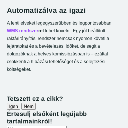
Automatizálva az igazi
A fenti elveket legegyszerűbben és legpontosabban
WMS rendszer
rel
lehet követni. Egy jól beállított
raktárirányítási rendszer nemcsak nyomon követi a
lejáratokat és a bevételezési időket, de segít a
dolgozóknak a helyes komissiózásban is – ezáltal
csökkenti a hibázási lehetőséget és a selejtezési
költségeket.
Cikk interaktív űrlapjai
Tetszett ez a cikk?
Igen
Nem
Értesülj elsőként legújabb
tartalmainkról!