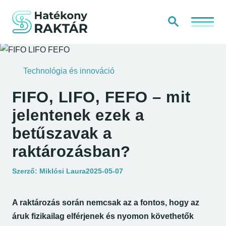
Kiemelt na
Kezdőlap
Keresés
KEZDŐLAP
Technológia és innováció
TÁJÉKOZTATÓK ÉS SZABÁLYZATOK
FIFO, LIFO, FEFO – mit
jelentenek ezek a
IMPRESSZUM
betűszavak a
KAPCSOLAT
raktározásban?
Megjelent:
Szerző:
Miklósi Laura
2025-05-07
RÓLUNK
A raktározás során nemcsak az a fontos, hogy az
áruk fizikailag elférjenek és nyomon követhetők