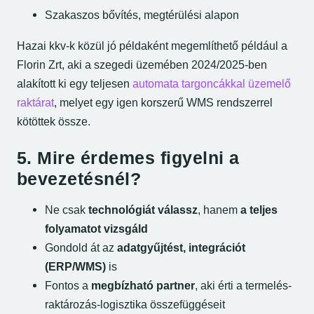
Szakaszos bővítés, megtérülési alapon
Hazai kkv-k közül jó példaként megemlíthető például a
Florin Zrt, aki a szegedi üzemében 2024/2025-ben
alakított ki egy teljesen
automata targoncákkal üzemelő
raktárat
, melyet egy igen korszerű WMS rendszerrel
kötöttek össze.
5. Mire érdemes figyelni a
bevezetésnél?
Ne csak
technológiát válassz
, hanem
a teljes
folyamatot vizsgáld
Gondold át az
adatgyűjtést, integrációt
(ERP/WMS)
is
Fontos a
megbízható partner
, aki érti a termelés-
raktározás-logisztika összefüggéseit