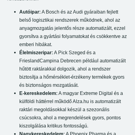
Autóipar:
A Bosch és az Audi gyáraiban fejlett
belső logisztikai rendszerek működnek, ahol az
anyagmozgatás jelentős része automatizált, ezzel
gyorsítva a gyártási folyamatokat és csökkentve az
emberi hibákat.
Élelmiszeripar:
A Pick Szeged és a
FrieslandCampina Debrecen például automatizált
hűtött raktárakkal dolgozik, ahol a rendszer
biztosítja a hőmérséklet-érzékeny termékek gyors
és biztonságos mozgatását.
E-kereskedelem:
A magyar Extreme Digital és a
külföldi háttérrel működő Alza.hu is automatizált
raktári megoldásokkal készül a szezonális
csúcsokra, ahol a megrendelések gyors, pontos
kiszolgálása kritikus fontosságú.
Nagykereskedelem:
A Phoenix Pharma és a