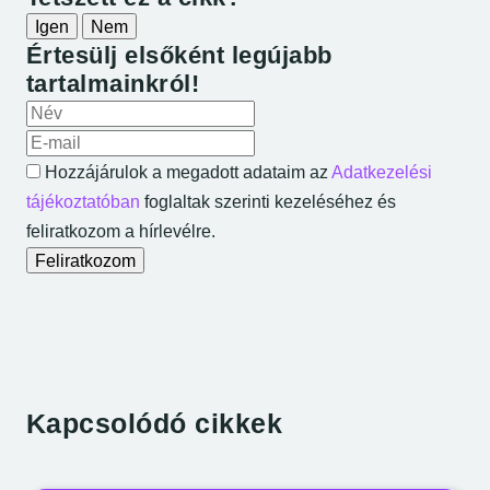
Igen
Nem
Értesülj elsőként legújabb
tartalmainkról!
A neved
Az e-mail címed
Hozzájárulok a megadott adataim az
Adatkezelési
tájékoztatóban
foglaltak szerinti kezeléséhez és
feliratkozom a hírlevélre.
Feliratkozom
Kapcsolódó cikkek