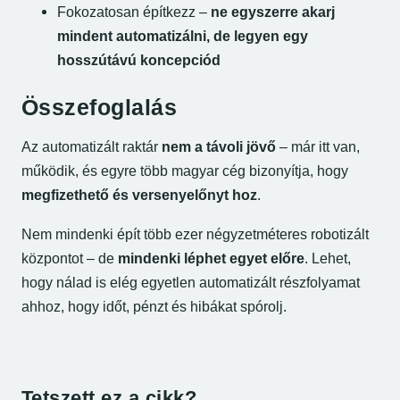
Fokozatosan építkezz –
ne egyszerre akarj
mindent automatizálni, de legyen egy
hosszútávú koncepciód
Összefoglalás
Az automatizált raktár
nem a távoli jövő
– már itt van,
működik, és egyre több magyar cég bizonyítja, hogy
megfizethető és versenyelőnyt hoz
.
Nem mindenki épít több ezer négyzetméteres robotizált
központot – de
mindenki léphet egyet előre
. Lehet,
hogy nálad is elég egyetlen automatizált részfolyamat
ahhoz, hogy időt, pénzt és hibákat spórolj.
Cikk interaktív űrlapjai
Tetszett ez a cikk?