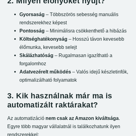
2. Milyen előnyöket nyújt?
Gyorsaság
– Többszörös sebesség manuális
rendszerekhez képest
Pontosság
– Minimálisra csökkenthető a hibázás
Költséghatékonyság
– Hosszú távon kevesebb
élőmunka, kevesebb selejt
Skálázhatóság
– Rugalmasan igazítható a
forgalomhoz
Adatvezérelt működés
– Valós idejű készletinfók,
optimalizálható folyamatok
3. Kik használnak már ma is
automatizált raktárakat?
Az automatizáció
nem csak az Amazon kiváltsága
.
Egyre több magyar vállalatnál is találkozhatunk ilyen
rendszerekkel: