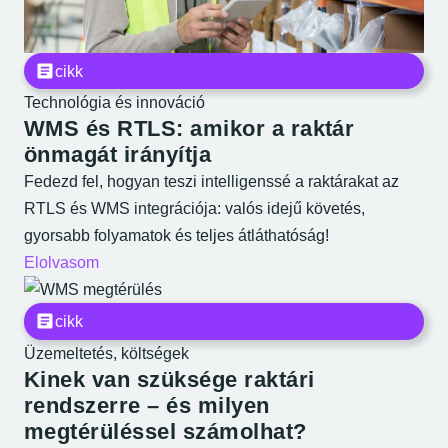
cikk
Technológia és innováció
WMS és RTLS: amikor a raktár
önmagát irányítja
Fedezd fel, hogyan teszi intelligenssé a raktárakat az
RTLS és WMS integrációja: valós idejű követés,
gyorsabb folyamatok és teljes átláthatóság!
Elolvasom
cikk
Üzemeltetés, költségek
Kinek van szüksége raktári
rendszerre – és milyen
megtérüléssel számolhat?