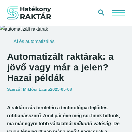
Kiemelt na
Kezdőlap
Keresés
KEZDŐLAP
AI és automatizálás
TÁJÉKOZTATÓK ÉS SZABÁLYZATOK
Automatizált raktárak: a
jövő vagy már a jelen?
IMPRESSZUM
Hazai példák
KAPCSOLAT
Megjelent:
Szerző:
Miklósi Laura
2025-05-08
RÓLUNK
A raktározás területén a technológiai fejlődés
robbanásszerű. Amit pár éve még sci-finek hittünk,
ma már egyre több vállalatnál
működő valóság
. De
vajon tényleg itt van már a jövő? Vagy csak a